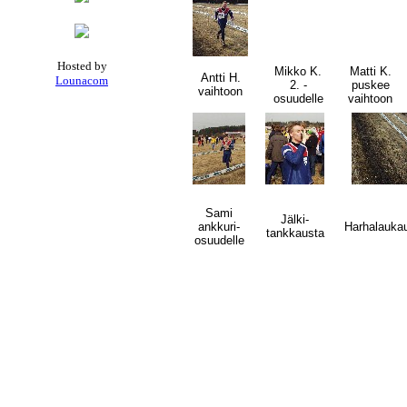
Hosted by
Mikko K.
Matti K.
Antti H.
Lounacom
2. -
puskee
vaihtoon
osuudelle
vaihtoon
Sami
Jälki-
ankkuri-
Harhalauka
tankkausta
osuudelle