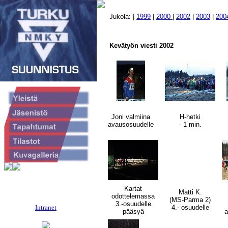
Jukola: |
1999
|
2000
|
2002
|
2003
|
200
Kevätyön viesti 2002
Joni valmiina
H-hetki
avausosuudelle
- 1 min.
Kartat
Matti K.
odottelemassa
(MS-Parma 2)
3.-osuudelle
4.- osuudelle
Intranet
pääsyä
a